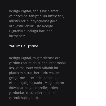
Redigo Digital, geniş bir hizmet 
yelpazesine sahiptir. Bu hizmetler, 
müşterilerin ihtiyaçlarına göre 
özelleştirilebilir. İşte Redigo 
Digital'in sunduğu bazı ana 
hizmetler:
Yazılım Geliştirme
Redigo Digital, müşterilerine özel 
yazılım çözümleri sunar. İster mobil 
uygulama, ister web tabanlı bir 
platform olsun, her türlü yazılım 
geliştirme sürecinde uzman bir 
ekip ile çalışmaktadır. Müşterilerin 
ihtiyaçlarına göre özelleştirilen 
yazılımlar, iş süreçlerini daha 
verimli hale getirir.