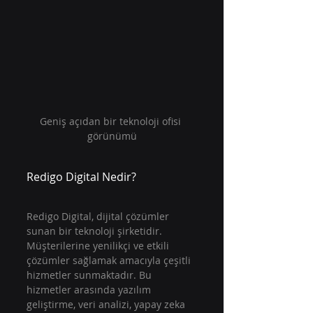
Geniş açıdan bir teknoloji ofisi 
görünümü
Redigo Digital Nedir?
Redigo Digital, dijital çözümler 
sunan bir teknoloji şirketidir. 
Müşterilerine yenilikçi ve etkili 
çözümler sağlamak amacıyla çeşitli 
hizmetler sunmaktadır. Bu 
hizmetler arasında yazılım 
geliştirme, veri analizi, yapay zeka 