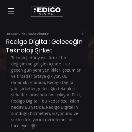
30 Mar
2 dakikada okunur
Redigo Digital: Geleceğin
Teknoloji Şirketi
Teknoloji dünyası sürekli bir 
değişim ve gelişim içinde. Her 
geçen gün yeni yenilikler, çözümler 
ve fırsatlar ortaya çıkıyor. Bu 
dinamik ortamda, Redigo Digital 
gibi şirketler, geleceğin teknoloji 
şirketleri arasında öne çıkıyor. Peki, 
Redigo Digital'i bu kadar özel kılan 
nedir? Bu yazıda, Redigo Digital'in 
sunduğu hizmetleri, vizyonunu ve 
sektördeki yerini derinlemesine 
inceleyeceğiz.