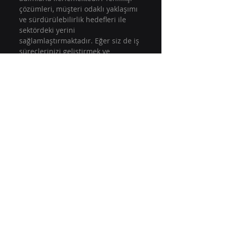
çözümleri, müşteri odaklı yaklaşımı 
ve sürdürülebilirlik hedefleri ile 
sektördeki yerini 
sağlamlaştırmaktadır. Eğer siz de iş 
süreçlerinizi geliştirmek ve 
teknolojiyi daha etkin kullanmak 
istiyorsanız, Redigo Digital ile 
iletişime geçebilirsiniz. Unutmayın, 
teknoloji geleceğin anahtarıdır.
Son Yazılar
Hepsini Gör