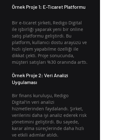
Örnek Proje 1: E-Ticaret Platformu
Bir e-ticaret şirketi, Redigo Digital 
ile işbirliği yaparak yeni bir online 
satış platformu geliştirdi. Bu 
platform, kullanıcı dostu arayüzü ve 
hızlı işlem yapabilme özelliği ile 
dikkat çekti. Proje sonucunda, 
müşteri satışları %30 oranında arttı.
Örnek Proje 2: Veri Analizi 
Uygulaması
Bir finans kuruluşu, Redigo 
Digital'in veri analizi 
hizmetlerinden faydalandı. Şirket, 
verilerini daha iyi analiz ederek risk 
yönetimini geliştirdi. Bu sayede, 
karar alma süreçlerinde daha hızlı 
ve etkili adımlar atıldı.