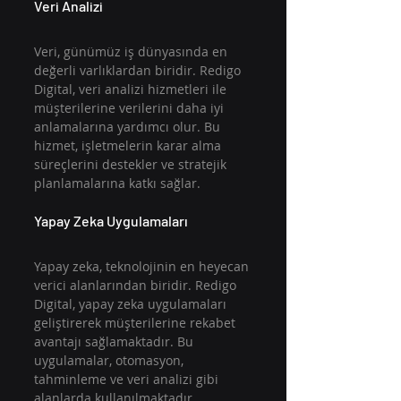
Veri Analizi
Veri, günümüz iş dünyasında en 
değerli varlıklardan biridir. Redigo 
Digital, veri analizi hizmetleri ile 
müşterilerine verilerini daha iyi 
anlamalarına yardımcı olur. Bu 
hizmet, işletmelerin karar alma 
süreçlerini destekler ve stratejik 
planlamalarına katkı sağlar.
Yapay Zeka Uygulamaları
Yapay zeka, teknolojinin en heyecan 
verici alanlarından biridir. Redigo 
Digital, yapay zeka uygulamaları 
geliştirerek müşterilerine rekabet 
avantajı sağlamaktadır. Bu 
uygulamalar, otomasyon, 
tahminleme ve veri analizi gibi 
alanlarda kullanılmaktadır.