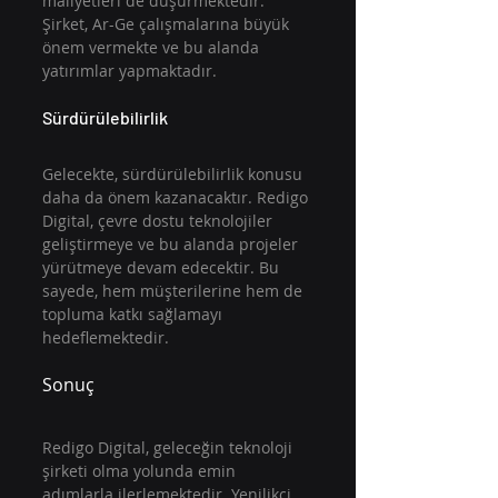
maliyetleri de düşürmektedir. 
Şirket, Ar-Ge çalışmalarına büyük 
önem vermekte ve bu alanda 
yatırımlar yapmaktadır.
Sürdürülebilirlik
Gelecekte, sürdürülebilirlik konusu 
daha da önem kazanacaktır. Redigo 
Digital, çevre dostu teknolojiler 
geliştirmeye ve bu alanda projeler 
yürütmeye devam edecektir. Bu 
sayede, hem müşterilerine hem de 
topluma katkı sağlamayı 
hedeflemektedir.
Sonuç
Redigo Digital, geleceğin teknoloji 
şirketi olma yolunda emin 
adımlarla ilerlemektedir. Yenilikçi 