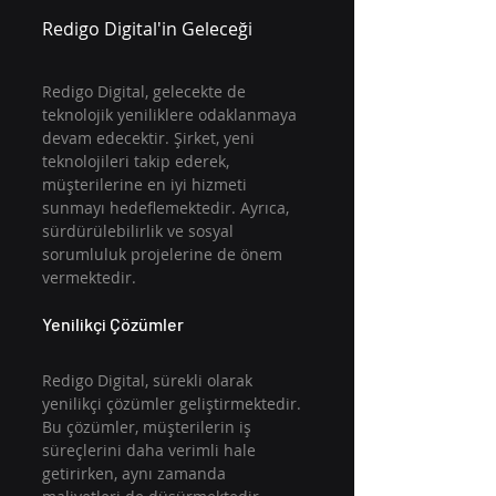
Redigo Digital'in Geleceği
Redigo Digital, gelecekte de 
teknolojik yeniliklere odaklanmaya 
devam edecektir. Şirket, yeni 
teknolojileri takip ederek, 
müşterilerine en iyi hizmeti 
sunmayı hedeflemektedir. Ayrıca, 
sürdürülebilirlik ve sosyal 
sorumluluk projelerine de önem 
vermektedir.
Yenilikçi Çözümler
Redigo Digital, sürekli olarak 
yenilikçi çözümler geliştirmektedir. 
Bu çözümler, müşterilerin iş 
süreçlerini daha verimli hale 
getirirken, aynı zamanda 