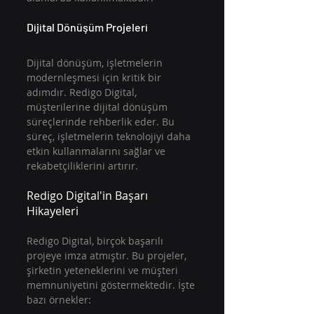
Dijital Dönüşüm Projeleri
Dijital dönüşüm, işletmelerin 
modernleşmesi için kritik bir 
adımdır. Redigo Digital, 
müşterilerine dijital dönüşüm 
süreçlerinde rehberlik eder. Bu 
süreç, işletmelerin teknolojiyi daha 
etkin kullanmalarını sağlar ve 
rekabetçiliklerini artırır.
Redigo Digital'in Başarı 
Hikayeleri
Redigo Digital, birçok başarılı 
projeye imza atmıştır. Bu projeler, 
şirketin yeteneklerini ve müşteri 
memnuniyetini göstermektedir. İşte 
bazı örnekler: