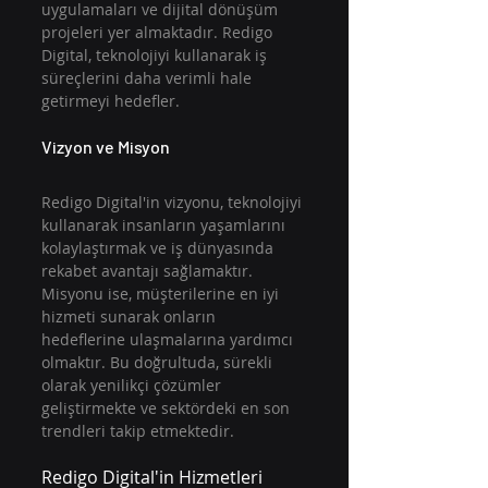
uygulamaları ve dijital dönüşüm 
projeleri yer almaktadır. Redigo 
Digital, teknolojiyi kullanarak iş 
süreçlerini daha verimli hale 
getirmeyi hedefler.
Vizyon ve Misyon
Redigo Digital'in vizyonu, teknolojiyi 
kullanarak insanların yaşamlarını 
kolaylaştırmak ve iş dünyasında 
rekabet avantajı sağlamaktır. 
Misyonu ise, müşterilerine en iyi 
hizmeti sunarak onların 
hedeflerine ulaşmalarına yardımcı 
olmaktır. Bu doğrultuda, sürekli 
olarak yenilikçi çözümler 
geliştirmekte ve sektördeki en son 
trendleri takip etmektedir.
Redigo Digital'in Hizmetleri