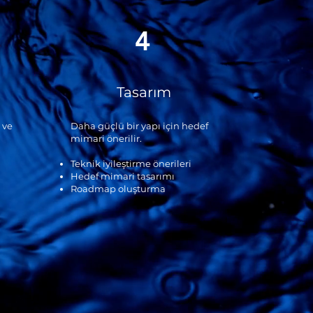
4
Tasarım
 ve
Daha güçlü bir yapı için hedef
mimari önerilir.
Teknik iyileştirme önerileri
Hedef mimari tasarımı
Roadmap oluşturma