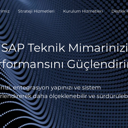
rimiz
Strateji Hizmetleri
Kurulum Hizmetleri
Destek 
SAP Teknik Mimariniz
rformansını Güçlendiri
izi, entegrasyon yapınızı ve sistem
lendirerek daha ölçeklenebilir ve sürdürülebi