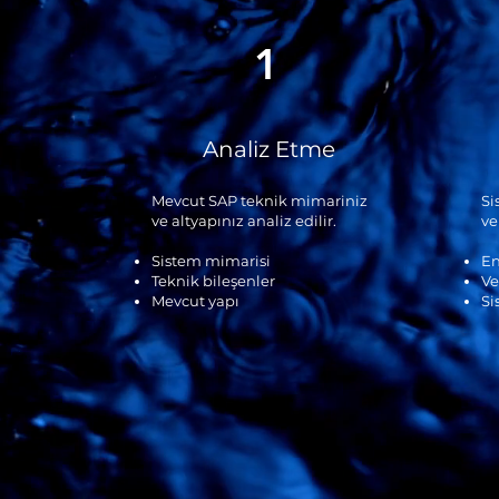
1
Analiz Etme
Mevcut SAP teknik mimariniz
Si
ve altyapınız analiz edilir.
ve
Sistem mimarisi
En
Teknik bileşenler
Ve
Mevcut yapı
Si