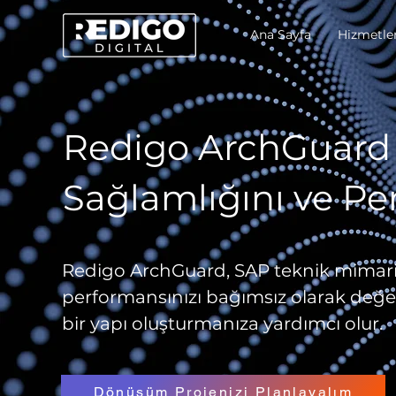
Ana Sayfa
Hizmetle
Redigo ArchGuard 
Sağlamlığını ve Pe
Redigo ArchGuard, SAP teknik mimarin
performansınızı bağımsız olarak değer
bir yapı oluşturmanıza yardımcı olur.
Dönüşüm Projenizi Planlayalım