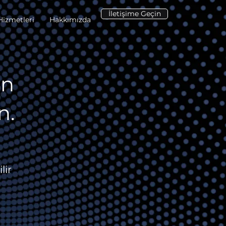
İletişime Geçin
Hizmetleri
Hakkımızda
in
n.
lir