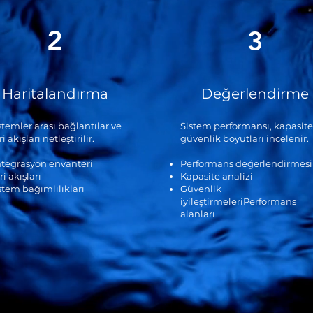
2
3
Haritalandırma
Değerlendirme
stemler arası bağlantılar ve
Sistem performansı, kapasite
ri akışları netleştirilir.
güvenlik boyutları incelenir.
tegrasyon envanteri
Performans değerlendirmesi
ri akışları
Kapasite analizi
stem bağımlılıkları
Güvenlik
iyileştirmeleriPerformans
alanları