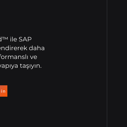
™ ile SAP
lendirerek daha
rformanslı ve
yapıya taşıyın.
çin