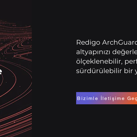
Redigo ArchGuard
altyapınızı değer
ölçeklenebilir, pe
e
sürdürülebilir bir 
Bizimle İletişime Ge