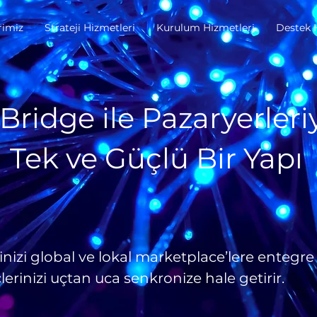
rimiz
Strateji Hizmetleri
Kurulum Hizmetleri
Destek 
idge ile Pazaryerleri
Tek ve Güçlü Bir Yapı
zi global ve lokal marketplace’lere entegre
çlerinizi uçtan uca senkronize hale getirir.