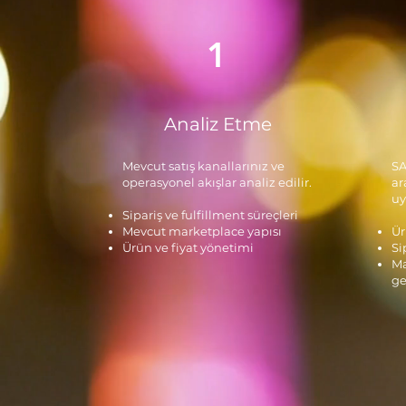
1
Analiz Etme
Mevcut satış kanallarınız ve
SA
operasyonel akışlar analiz edilir.
ar
uy
Sipariş ve fulfillment süreçleri
Mevcut marketplace yapısı
Ür
Ürün ve fiyat yönetimi
Si
Ma
ge