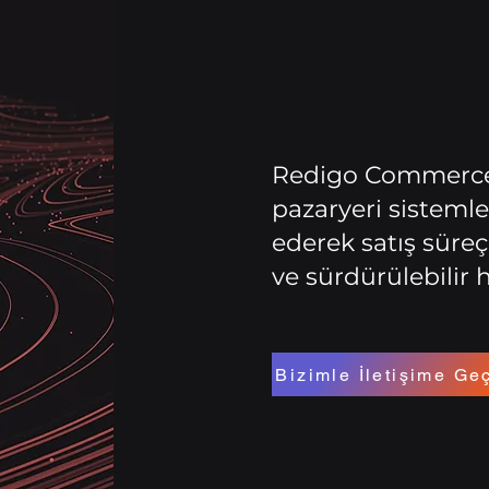
Redigo Commerce
pazaryeri sistemle
ederek satış süreç
ı
ve sürdürülebilir h
Bizimle İletişime Ge