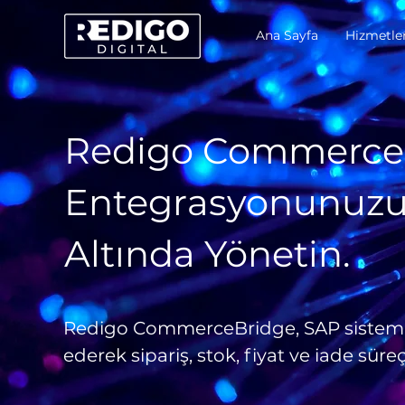
Ana Sayfa
Hizmetle
Redigo CommerceBr
Entegrasyonunuzu 
Altında Yönetin.
Redigo CommerceBridge, SAP sistemini
ederek sipariş, stok, fiyat ve iade süre