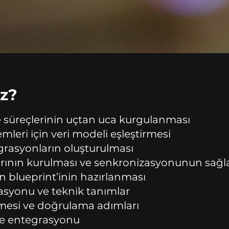
z?
ade süreçlerinin uçtan uca kurgulanması
leri için veri modeli eşleştirmesi
grasyonların oluşturulması
şlarının kurulması ve senkronizasyonunun sağ
 blueprint’inin hazırlanması
yonu ve teknik tanımlar
lmesi ve doğrulama adımları
ce entegrasyonu