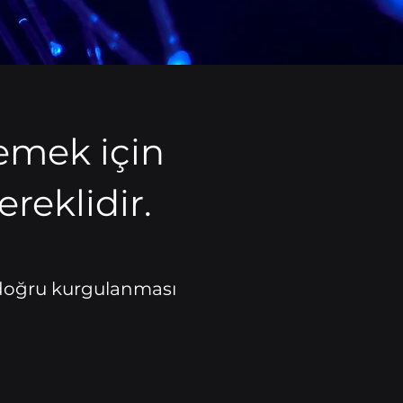
lemek için
reklidir.
n doğru kurgulanması