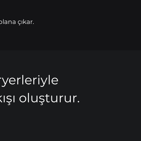
lana çıkar.
erleriyle
kışı oluşturur.