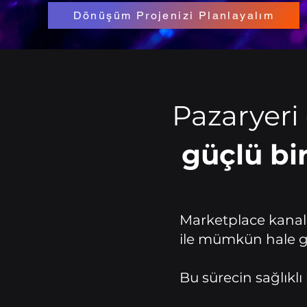
Dönüşüm Projenizi Planlayalım
Pazaryeri
güçlü bi
Marketplace kanall
ile mümkün hale ge
Bu sürecin sağlıklı 