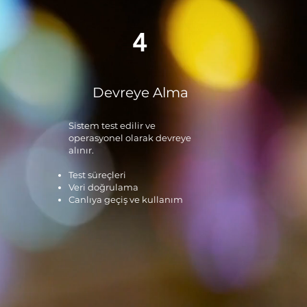
4
Devreye Alma
Sistem test edilir ve
operasyonel olarak devreye
alınır.
Test süreçleri
Veri doğrulama
Canlıya geçiş ve kullanım