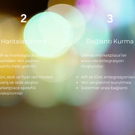
2
3
Haritalandırma
Bağlantı Kurma
P ve marketplace sistemleri
SAP ve marketplace’ler
asındaki veri yapıları
arasında entegrasyon
umlu hale getirilir.
oluşturulur.
ün, stok ve fiyat veri modeli
API ve IDoc entegrasyonları
pariş ve iade akışları
Veri akışlarının kurulması
rketplace spesifik
Sistemler arası bağlantı
reksinimler