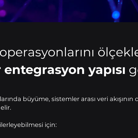
 operasyonlarını ölçek
r entegrasyon yapısı
ge
arında büyüme, sistemler arası veri akışını
lir.
ilerleyebilmesi için: